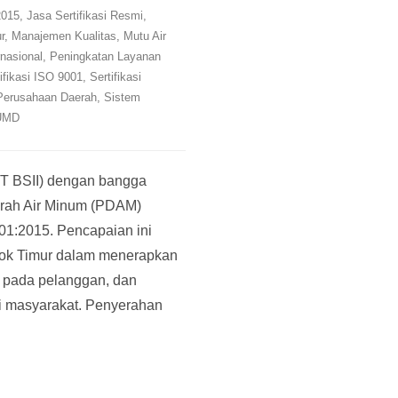
2015
,
Jasa Sertifikasi Resmi
,
r
,
Manajemen Kualitas
,
Mutu Air
nasional
,
Peningkatan Layanan
ifikasi ISO 9001
,
Sertifikasi
 Perusahaan Daerah
,
Sistem
BUMD
(PT BSII) dengan bangga
rah Air Minum (PDAM)
01:2015. Pencapaian ini
ok Timur dalam menerapkan
s pada pelanggan, dan
gi masyarakat. Penyerahan