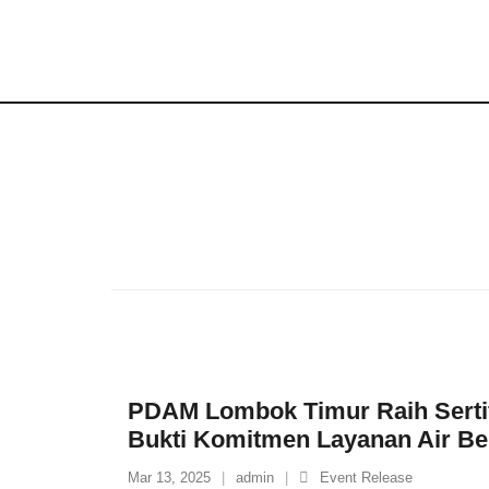
Skip
to
content
PDAM Lombok Timur Raih Sertif
Bukti Komitmen Layanan Air Ber
Mar 13, 2025
admin
Event Release