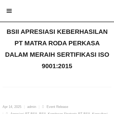
BSII APRESIASI KEBERHASILAN
PT MATRA RODA PERKASA
DALAM MERAIH SERTIFIKASI ISO
9001:2015
Apr 14, 2025
admin
Event Release
Apresiasi PT BSII
,
BSII
,
Kemitraan Strategis PT BSII
,
Konsultasi