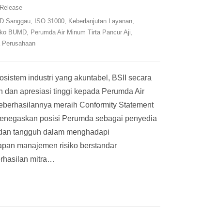
 Release
D Sanggau
,
ISO 31000
,
Keberlanjutan Layanan
,
iko BUMD
,
Perumda Air Minum Tirta Pancur Aji
,
a Perusahaan
istem industri yang akuntabel, BSII secara
dan apresiasi tinggi kepada Perumda Air
keberhasilannya meraih Conformity Statement
menegaskan posisi Perumda sebagai penyedia
 dan tangguh dalam menghadapi
rapan manajemen risiko berstandar
rhasilan mitra
…