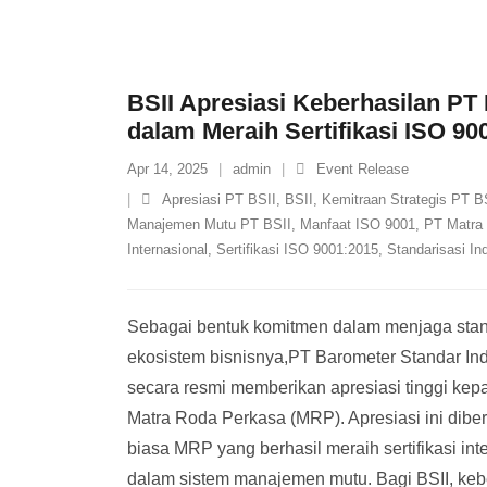
BSII Apresiasi Keberhasilan PT
dalam Meraih Sertifikasi ISO 90
Apr 14, 2025
admin
Event Release
Apresiasi PT BSII
,
BSII
,
Kemitraan Strategis PT B
Manajemen Mutu PT BSII
,
Manfaat ISO 9001
,
PT Matra
Internasional
,
Sertifikasi ISO 9001:2015
,
Standarisasi Ind
Sebagai bentuk komitmen dalam menjaga stand
ekosistem bisnisnya,PT Barometer Standar Indus
secara resmi memberikan apresiasi tinggi kepa
Matra Roda Perkasa (MRP). Apresiasi ini diber
biasa MRP yang berhasil meraih sertifikasi in
dalam sistem manajemen mutu. Bagi BSII, keb