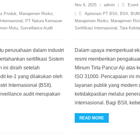
Nov 6, 2025
admin
Event
as Produk
,
Manajemen Risiko
,
Apresiasi PT BSII
,
BSII
,
BUM
Internasional
,
PT Natura Kemasan
Manajemen Risiko
,
Manajemen Ris
emen Mutu
,
Surveillance Audit
Sertifikasi Internasional
,
Tata Kelol
tu perusahaan dalam industri
Dalam upaya memperkuat ekos
rtahankan sertifikasi Sistem
resmi memberikan pengakuan 
ni diraih setelah
Minum Tirta Pancur Aji atas 
dit ke-1 yang dilakukan oleh
ISO 31000. Pencapaian ini 
tri Internasional (BSII).
layanan publik yang modern
rveillance audit merupakan
ketidakpastian melalui pene
internasional. Bagi BSII, kebe
READ MORE